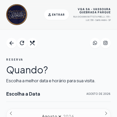
VQA SA - VASSOURA
QUEBRADA PARQUE
person
ENTRAR
RUA GIOVANNI BATTISTA PIRELLI, 155 -
LUC 330 - Santo André - SP
arrow_back
refresh
restaurant_menu
RESERVA
Quando?
Escolha a melhor data e horário para sua visita.
Escolha a Data
AGOSTO DE 2026